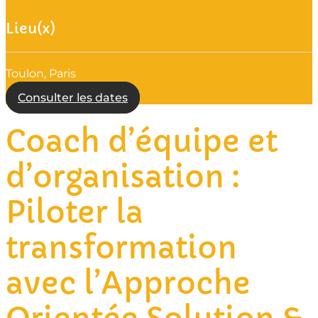
Lieu(x)
Toulon, Paris
Consulter les dates
Coach d’équipe et
d’organisation :
Piloter la
transformation
avec l’Approche